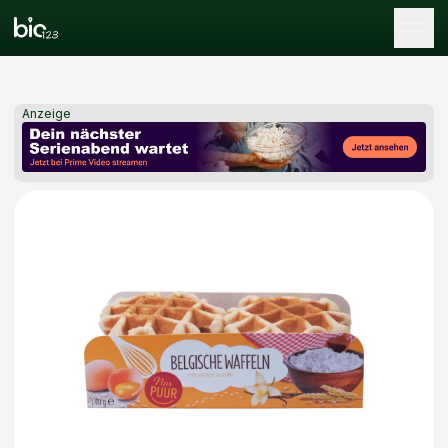
Tog
Anzeige