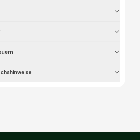
r
teuern
uchshinweise