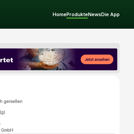
Home
Produkte
News
Die App
ch genießen
(g)
e
io GmbH