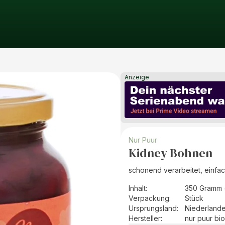
Anzeige
Nur Puur
Kidney Bohnen
schonend verarbeitet, einfa
Inhalt
:
350 Gramm 
Verpackung
:
Stück
Ursprungsland
:
Niederland
Hersteller
:
nur puur b