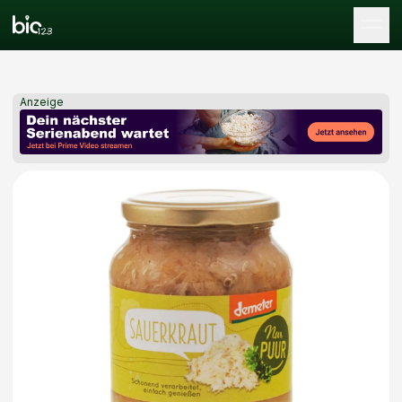
Tog
Anzeige