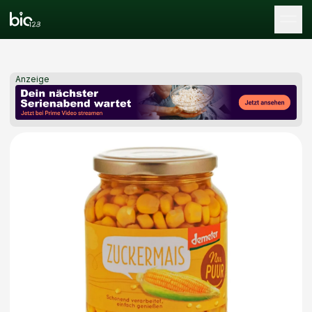
Tog
Anzeige