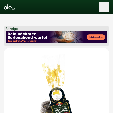
Tog
Anzeige