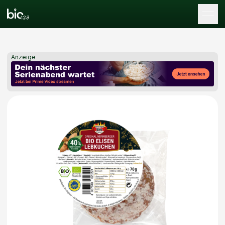
Tog
Anzeige