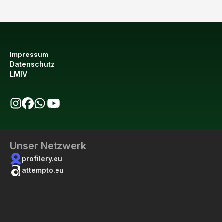
Impressum
Datenschutz
LMIV
bio123 auf Instagram
bio123 auf Facebook
bio123 WhatsApp Kanal
bio123 YouTube Kanal
Unser Netzwerk
profilery.eu
attempto.eu