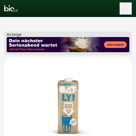
Tog
Anzeige