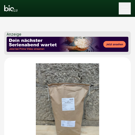
Tog
Anzeige