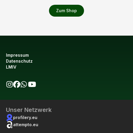
Zum Shop
Impressum
Datenschutz
LMIV
bio123 auf Instagram
bio123 auf Facebook
bio123 WhatsApp Kanal
bio123 YouTube Kanal
Unser Netzwerk
profilery.eu
attempto.eu