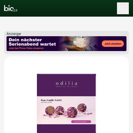
Tog
Anzeige