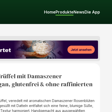
Home
Produkte
News
Die App
Trüffel mit Damaszener
an, glutenfrei & ohne raffinierten
rüffel, veredelt mit aromatischen Damaszener Rosenblüten
gesüßt mit Datteln entfaltet sich eine feine, blumige Süße,
n Textur harmoniert. Handgemacht aus ausgewählten