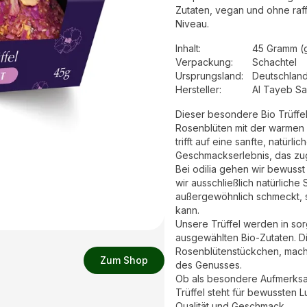
Zutaten, vegan und ohne raf
Niveau.
Inhalt
:
45 Gramm (
Verpackung
:
Schachtel
Ursprungsland
:
Deutschlan
Hersteller
:
Al Tayeb S
Dieser besondere Bio Trüffe
Rosenblüten mit der warmen T
trifft auf eine sanfte, natürl
Geschmackserlebnis, das zug
Bei odilia gehen wir bewuss
wir ausschließlich natürliche
außergewöhnlich schmeckt, 
kann.
Unsere Trüffel werden in sor
ausgewählten Bio-Zutaten. Di
Rosenblütenstückchen, mach
Zum Shop
des Genusses.
Ob als besondere Aufmerksamk
Trüffel steht für bewussten 
Qualität und Geschmack.