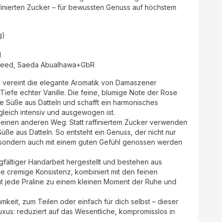
finierten Zucker – für bewussten Genuss auf höchstem
g)
d
aeed, Saeda Abualhawa+GbR
l vereint die elegante Aromatik von Damaszener
iefe echter Vanille. Die feine, blumige Note der Rose
iche Süße aus Datteln und schafft ein harmonisches
leich intensiv und ausgewogen ist.
t einen anderen Weg: Statt raffiniertem Zucker verwenden
 Süße aus Datteln. So entsteht ein Genuss, der nicht nur
sondern auch mit einem guten Gefühl genossen werden
gfältiger Handarbeit hergestellt und bestehen aus
e cremige Konsistenz, kombiniert mit den feinen
t jede Praline zu einem kleinen Moment der Ruhe und
eit, zum Teilen oder einfach für dich selbst – dieser
Luxus: reduziert auf das Wesentliche, kompromisslos in