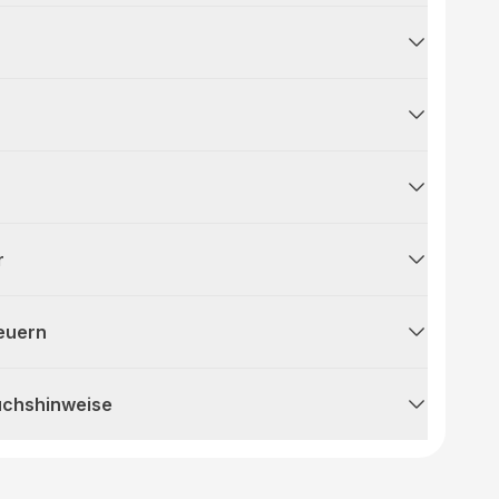
r
teuern
uchshinweise