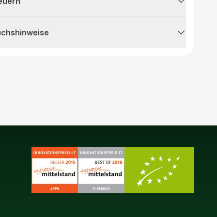
teuern
uchshinweise