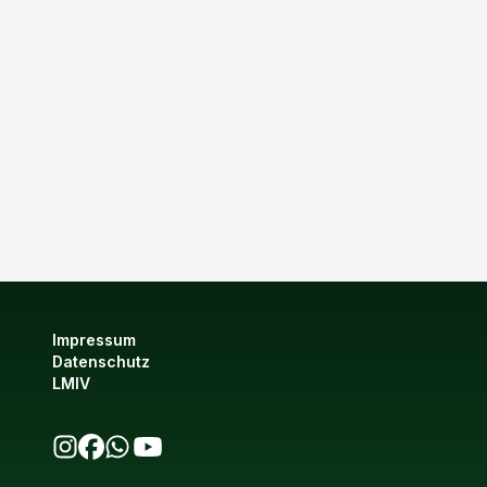
Impressum
Datenschutz
LMIV
bio123 auf Instagram
bio123 auf Facebook
bio123 WhatsApp Kanal
bio123 YouTube Kanal