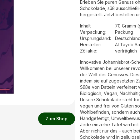
Erleben Sie puren Genuss o
Schokolade, süß ausschließlic
hergestellt. Jetzt bestellen
Inhalt
:
70 Gramm (
Verpackung
:
Packung
Ursprungsland
:
Deutschlan
Hersteller
:
Al Tayeb S
Zöliakie:
verträglich
Innovative Johannisbrot-Sc
Willkommen bei unserer revo
der Welt des Genusses. Dies
indem sie auf zugesetzten Zu
Süße von Datteln verfeinert w
Biologisch, Vegan, Nachhalti
Unsere Schokolade steht für e
vegan und frei von Gluten sow
Wohlbefinden, sondern auch 
Handgefertigt, Umweltbewus
Zum Shop
Jede einzelne Tafel wird mit
Aber nicht nur das – auch be
Schokolade wird in zelluloseb