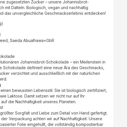
hne zugesetzten Zucker – unsere Johannisbrot-
h mit Datteln. Biologisch, vegan und nachhaltig
 und das unvergleichliche Geschmackserlebnis entdecken!
g)
d
aeed, Saeda Abualhawa+GbR
hokolade
lutionären Johannisbrot-Schokolade – ein Meilenstein in
e Schokolade definiert eine neue Ära des Geschmacks,
cker verzichtet und ausschließlich mit der natürlichen
ird.
g
inen bewussten Lebensstil. Sie ist biologisch zertifiziert,
ie Laktose. Damit setzen wir nicht nur auf Ihr
auf die Nachhaltigkeit unseres Planeten.
st
 größter Sorgfalt und Liebe zum Detail von Hand gefertigt.
i der Verpackung achten wir auf Nachhaltigkeit. Unsere
asierter Folie eingehüllt, die vollständig kompostierbar