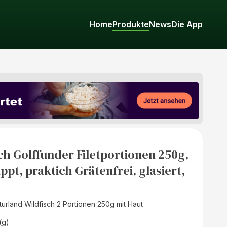
Home
Produkte
News
Die App
ch Golffunder Filetportionen 250g,
ppt, praktich Grätenfrei, glasiert,
turland Wildfisch 2 Portionen 250g mit Haut
(g)