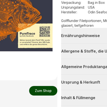
Verpackung
:
Bag in Box
Ursprungsland
:
USA
Hersteller
:
Odin Seafo
Golfflunder Filetportionen, Mi
glasiert, tiefgefroren
Ernährungshinweise
Allergene & Stoffe, die
Allgemeine Produktanga
Ursprung & Herkunft
Zum Shop
Inhalt & Füllmenge