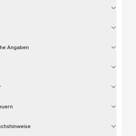
che Angaben
r
teuern
uchshinweise