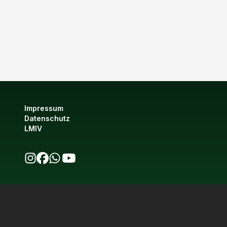
Impressum
Datenschutz
LMIV
bio123 auf Instagram
bio123 auf Facebook
bio123 WhatsApp Kanal
bio123 YouTube Kanal