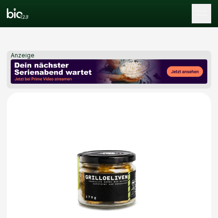
Tog
Anzeige