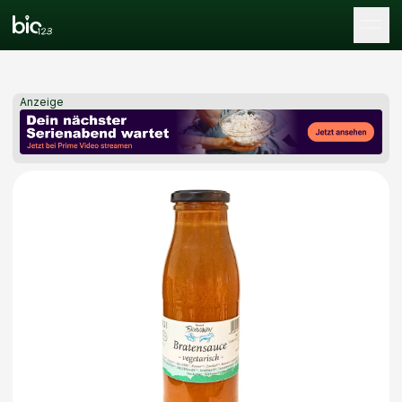
Tog
Anzeige