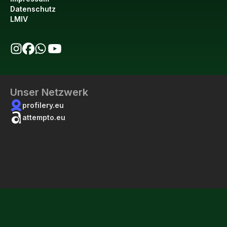
Datenschutz
LMIV
bio123 auf Instagram
bio123 auf Facebook
bio123 WhatsApp Kanal
bio123 YouTube Kanal
Unser Netzwerk
profilery.eu
attempto.eu