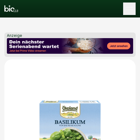
Tog
Anzeige