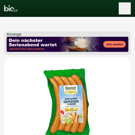
Tog
Anzeige