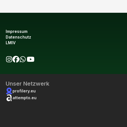
Impressum
Datenschutz
LMIV
bio123 auf Instagram
bio123 auf Facebook
bio123 WhatsApp Kanal
bio123 YouTube Kanal
Unser Netzwerk
profilery.eu
attempto.eu