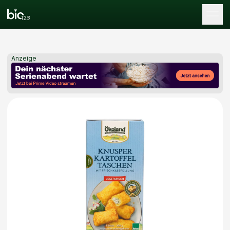
Tog
Anzeige