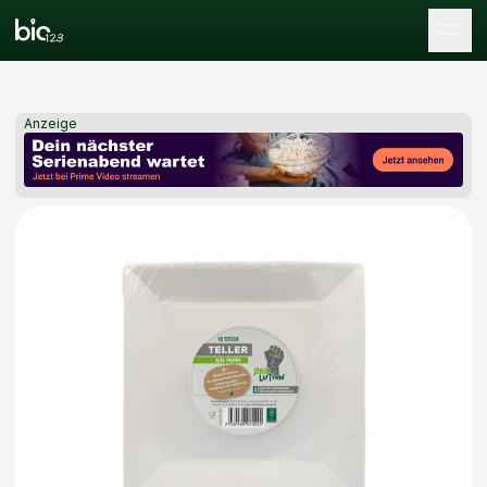
Tog
Anzeige