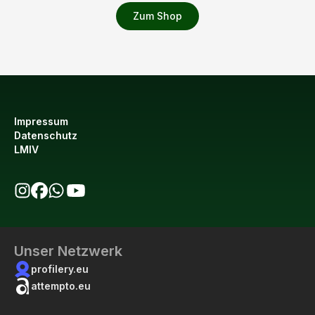
Zum Shop
Impressum
Datenschutz
LMIV
bio123 auf Instagram
bio123 auf Facebook
bio123 WhatsApp Kanal
bio123 YouTube Kanal
Unser Netzwerk
profilery.eu
attempto.eu