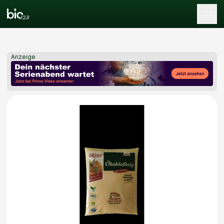
Tog
Anzeige