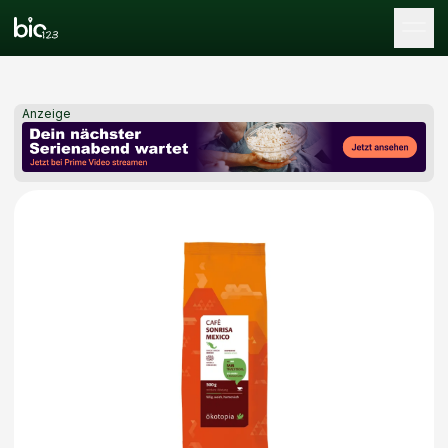
Tog
Anzeige