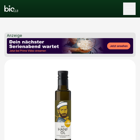
Tog
Anzeige