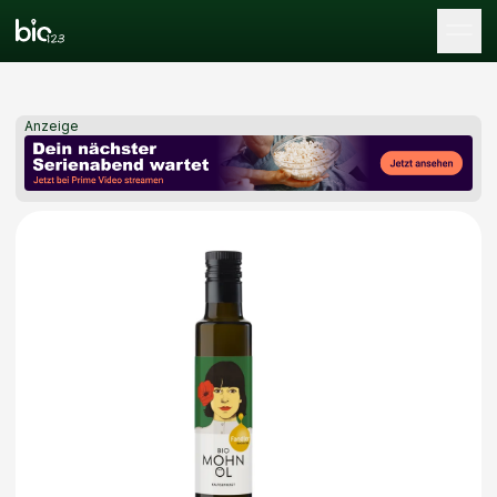
Tog
Anzeige