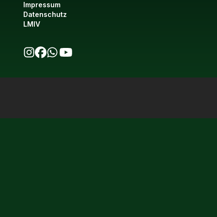
Impressum
Datenschutz
LMIV
bio123 auf Instagram
bio123 auf Facebook
bio123 WhatsApp Kanal
bio123 YouTube Kanal