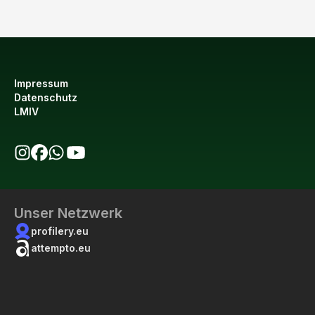
Impressum
Datenschutz
LMIV
bio123 auf Instagram
bio123 auf Facebook
bio123 WhatsApp Kanal
bio123 YouTube Kanal
Unser Netzwerk
profilery.eu
attempto.eu