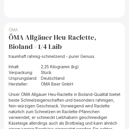
ÖMA
ÖMA Allgäuer Heu-Raclette,
Bioland - 1/4 Laib
traumhaft rahmig-schmelzend - purer Genuss
Inhalt
:
2,25 Kilogramm (kg)
Verpackung
:
Stück
Ursprungsland
:
Deutschland
Hersteller
:
ÖMA Beer GmbH
Unser ÖMA Allgäuer Heu-Raclette in Bioland-Qualität bietet
beste Schmelzeigenschaften und besonders rahmigen,
fein-würzigen Geschmack. Vorwiegend wird Raclette
natürlich zum Schmelzen im Raclette-Pfännchen
verwendet, er schmeckt Liebhabern geschmeidiger
Käseteige allerdings auch als Brotbelag und kann ähnlich
einem jungen Bergkäse eingesetzt werden. Ein echtes