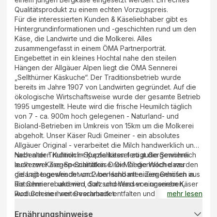
Qualitätsprodukt zu einem echten Vorzugspreis.
Für die interessierten Kunden & Käseliebhaber gibt es
Hintergrundinformationen und -geschichten rund um den
Käse, die Landwirte und die Molkerei. Alles
zusammengefasst in einem ÖMA Partnerporträt.
Eingebettet in ein kleines Hochtal nahe den steilen
Hängen der Allgäuer Alpen liegt die ÖMA Sennerei
„Sellthürner Käskuche“. Der Traditionsbetrieb wurde
bereits im Jahre 1907 von Landwirten gegründet. Auf die
ökologische Wirtschaftsweise wurde der gesamte Betrieb
1995 umgestellt. Heute wird die frische Heumilch täglich
von 7 - ca. 900m hoch gelegenen - Naturland- und
Bioland-Betrieben im Umkreis von 15km um die Molkerei
abgeholt. Unser Käser Rudi Gmeiner - ein absolutes
Allgäuer Original - verarbeitet die Milch handwerklich und
nach alter Tradition im Kupferkessel zu außergewöhnlich
Neben den Kuhmilch-Spezialitäten fertigt die Sennerei
leckeren Käse-Spezialitäten. Drei Mal die Woche werden
auch zwei Ziegen-Schnittkäse. Die Ziegenmilch dazu
die Laibe gewendet und von Hand mit einem Gemisch aus
gelangt tagesfrisch von 2 benachbarten Ziegenhöfen in
Rotschmierebakterien, Salz und Wasser eingerieben,
die Sennerei und wird dort schonend von unserem Käser
wodurch sie ihren Geschmack entfalten und die typische
Rudi Gmeiner weiterverarbeitet.
mehr lesen
Rinde ausbilden.
Ernährungshinweise