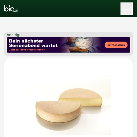
Tog
Anzeige