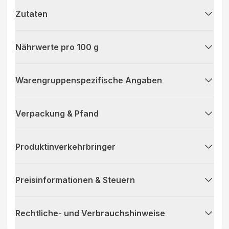
Manufaktur am Standort Zurwies aufgebaut. Mittlerweile
Zutaten
sind die Spezialitäten von Käsermeister Anton Holzinger
aus dem Naturkost-Fachhandel nicht mehr wegzudenken.
Mit Tochter Lissy ist eine weiterere Käsemeisterin als
Nährwerte pro 100 g
Garant für die Fortführung der traditionellen Allgäuer
Käsekunst in die Käserei eingestiegen. Für die Herstellung
eines so hochwertigen Produktes kommt es neben einem
geschickten Händchen und viel Erfahrung vor allem auf
Warengruppenspezifische Angaben
den verwendeten Rohstoff an. Für die Zurwieser Produkte
kommt nur beste Bioland-Heumilch aus der Region in den
Kessel. Täglich wird die frische Milch mit dem Milchlaster
Verpackung & Pfand
von den 22 Lieferlandwirten, deren Höfe in einem Umkreis
von maximal 20 km rund um die Sennerei zu finden sind,
abgeholt und direkt verarbeitet. Zusätzlich zu den
Produktinverkehrbringer
Kuhmilch-Weichkäse-Spezialitäten käst Anton Holzinger
auch Ziegen-Weichkäse. Die Milch dazu gelangt direkt
von einem benachbarten Ziegen-Landwirt und wird
Preisinformationen & Steuern
anschließend in der Sennerei zu leckeren Köstlichkeiten
verkäst. Das ist Regionalität im wahrsten Sinne des Wortes.
Rechtliche- und Verbrauchshinweise