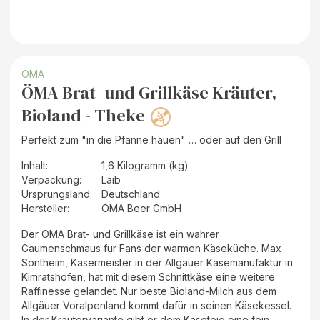
ÖMA
ÖMA Brat- und Grillkäse Kräuter,
Bioland - Theke
Perfekt zum "in die Pfanne hauen" … oder auf den Grill
Inhalt
:
1,6 Kilogramm (kg)
Verpackung
:
Laib
Ursprungsland
:
Deutschland
Hersteller
:
ÖMA Beer GmbH
Der ÖMA Brat- und Grillkäse ist ein wahrer
Gaumenschmaus für Fans der warmen Käseküche. Max
Sontheim, Käsermeister in der Allgäuer Käsemanufaktur in
Kimratshofen, hat mit diesem Schnittkäse eine weitere
Raffinesse gelandet. Nur beste Bioland-Milch aus dem
Allgäuer Voralpenland kommt dafür in seinen Käsekessel.
In der Kräutervariante gibt er dem Käseteig eine fein