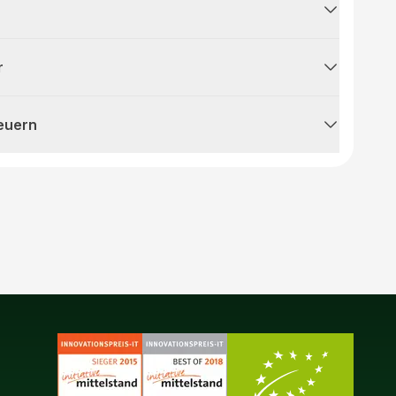
r
teuern