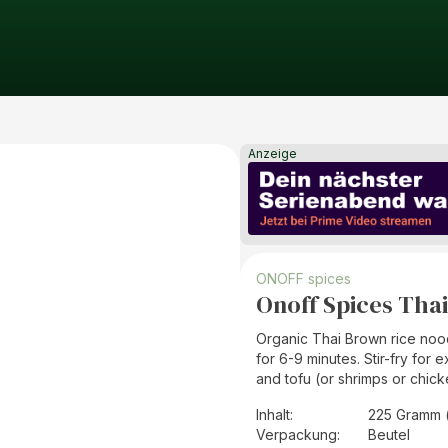
Anzeige
ONOFF spices
Onoff Spices Tha
Organic Thai Brown rice nood
for 6-9 minutes. Stir-fry f
and tofu (or shrimps or chick
Inhalt
:
225 Gramm 
Verpackung
:
Beutel