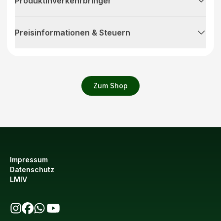
Produktinverkehrbringer
Preisinformationen & Steuern
Zum Shop
Impressum
Datenschutz
LMIV
bio123 auf Instagram
bio123 auf Facebook
bio123 WhatsApp Kanal
bio123 YouTube Kanal