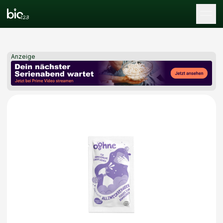
Tog
Anzeige