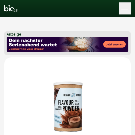
Tog
Anzeige