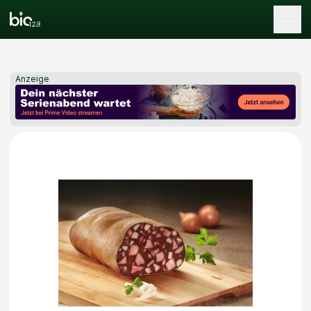
Tog
Anzeige