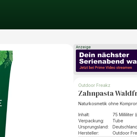
Anzeige
Outdoor Freakz
Zahnpasta Waldfr
Naturkosmetik ohne Komprom
Inhalt
:
75 Milliliter 
Verpackung
:
Tube
Ursprungsland
:
Deutschlan
Hersteller
:
Outdoor Fr