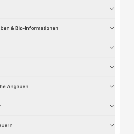
ben & Bio-Informationen
che Angaben
r
teuern