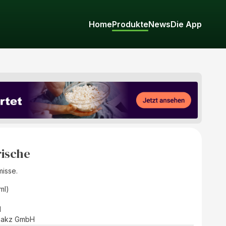
Home
Produkte
News
Die App
ische
isse.
(ml)
d
eakz GmbH