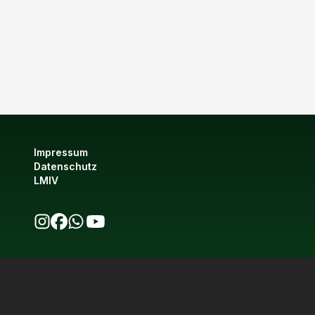
Impressum
Datenschutz
LMIV
bio123 auf Instagram
bio123 auf Facebook
bio123 WhatsApp Kanal
bio123 YouTube Kanal