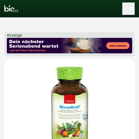
Tog
Anzeige