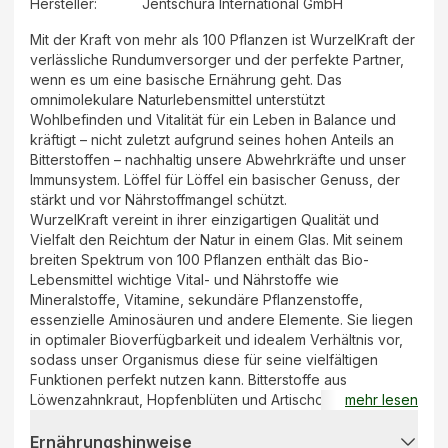
Hersteller
:
Jentschura International GmbH
Mit der Kraft von mehr als 100 Pflanzen ist WurzelKraft der
verlässliche Rundumversorger und der perfekte Partner,
wenn es um eine basische Ernährung geht. Das
omnimolekulare Naturlebensmittel unterstützt
Wohlbefinden und Vitalität für ein Leben in Balance und
kräftigt – nicht zuletzt aufgrund seines hohen Anteils an
Bitterstoffen – nachhaltig unsere Abwehrkräfte und unser
Immunsystem. Löffel für Löffel ein basischer Genuss, der
stärkt und vor Nährstoffmangel schützt.
WurzelKraft vereint in ihrer einzigartigen Qualität und
Vielfalt den Reichtum der Natur in einem Glas. Mit seinem
breiten Spektrum von 100 Pflanzen enthält das Bio-
Lebensmittel wichtige Vital- und Nährstoffe wie
Mineralstoffe, Vitamine, sekundäre Pflanzenstoffe,
essenzielle Aminosäuren und andere Elemente. Sie liegen
in optimaler Bioverfügbarkeit und idealem Verhältnis vor,
sodass unser Organismus diese für seine vielfältigen
Funktionen perfekt nutzen kann. Bitterstoffe aus
Löwenzahnkraut, Hopfenblüten und Artischockenkraut
mehr lesen
wirken als natürliche „Essbremse“ und unterstützen unsere
Verdauung. Lernen Sie diesen kostbaren Schatz der Natur
Ernährungshinweise