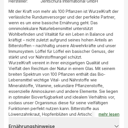
Hersteller
:
Jentschura International GmbH
Mit der Kraft von mehr als 100 Pflanzen ist WurzelKraft der
verlässliche Rundumversorger und der perfekte Partner,
wenn es um eine basische Ernährung geht. Das
omnimolekulare Naturlebensmittel unterstützt
Wohlbefinden und Vitalität für ein Leben in Balance und
kräftigt – nicht zuletzt aufgrund seines hohen Anteils an
Bitterstoffen – nachhaltig unsere Abwehrkräfte und unser
Immunsystem. Löffel für Löffel ein basischer Genuss, der
stärkt und vor Nährstoffmangel schützt.
WurzelKraft vereint in ihrer einzigartigen Qualität und
Vielfalt den Reichtum der Natur in einem Glas. Mit seinem
breiten Spektrum von 100 Pflanzen enthält das Bio-
Lebensmittel wichtige Vital- und Nährstoffe wie
Mineralstoffe, Vitamine, sekundäre Pflanzenstoffe,
essenzielle Aminosäuren und andere Elemente. Sie liegen
in optimaler Bioverfügbarkeit und idealem Verhältnis vor,
sodass unser Organismus diese für seine vielfältigen
Funktionen perfekt nutzen kann. Bitterstoffe aus
Löwenzahnkraut, Hopfenblüten und Artischockenkraut
mehr lesen
wirken als natürliche „Essbremse“ und unterstützen unsere
Verdauung. Lernen Sie diesen kostbaren Schatz der Natur
Ernährungshinweise