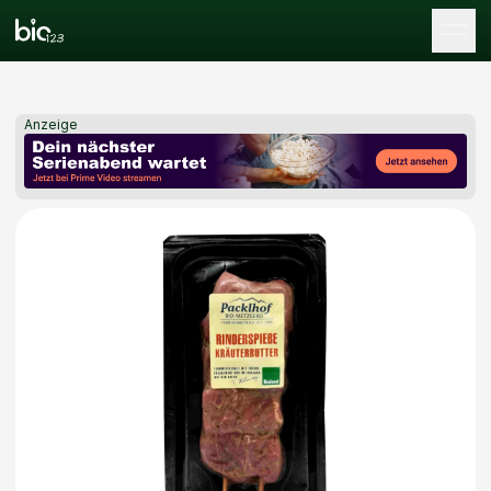
Tog
Anzeige