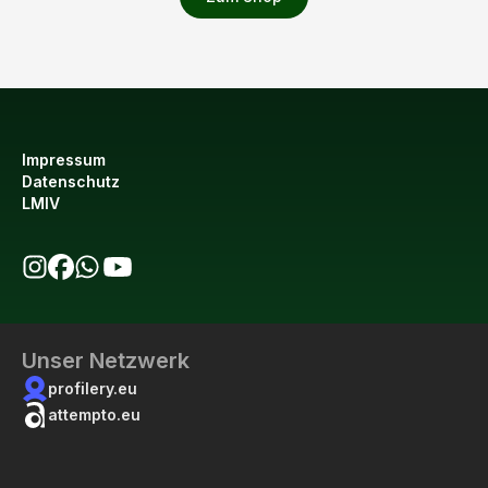
Impressum
Datenschutz
LMIV
bio123 auf Instagram
bio123 auf Facebook
bio123 WhatsApp Kanal
bio123 YouTube Kanal
Unser Netzwerk
profilery.eu
attempto.eu