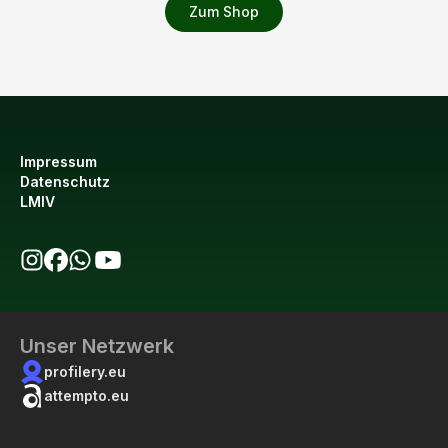
Zum Shop
Impressum
Datenschutz
LMIV
bio123 auf Instagram
bio123 auf Facebook
bio123 WhatsApp Kanal
bio123 YouTube Kanal
Unser Netzwerk
profilery.eu
attempto.eu