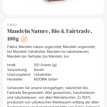
Pakka
Mandeln Nature, Bio & Fairtrade,
100g
Pakka; Mandeln nature ungeröstet; Mandeln ungeröstet;
bio Mandeln Usbekistan; Mandeln ne naturbelassen;
Mandeln bio fairtrade; bio Mandeln; bio
Inhalt
:
100 Gramm (g)
Verpackung
:
Beutel
Ursprungsland
:
Usbekistan
Hersteller
:
BIODINA GmbH
Geniessen Sie unsere einzigartigen, natürlichen Bio
Fairtrade Bergmandeln. Wild gewachsen, handverlesen
und naturbelassen, von alten Mandelsorten. Zu 100%
produziert von usbekischen Kleinbauern entlang der alten
Seidenstrasse um Samarkand mit Hilfe von Pakka Schweiz!