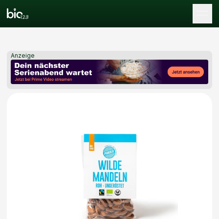
Tog
Anzeige