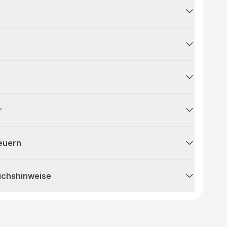
r
teuern
uchshinweise