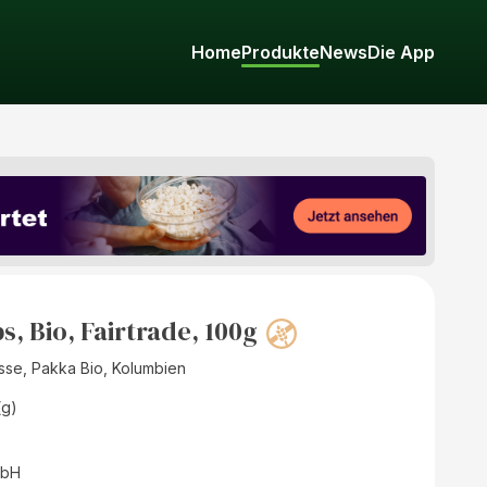
Home
Produkte
News
Die App
, Bio, Fairtrade, 100g
sse, Pakka Bio, Kolumbien
(g)
mbH