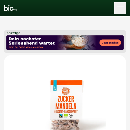
Tog
Anzeige