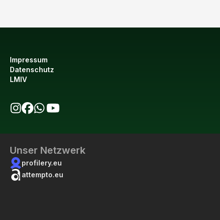
Impressum
Datenschutz
LMIV
bio123 auf Instagram
bio123 auf Facebook
bio123 WhatsApp Kanal
bio123 YouTube Kanal
Unser Netzwerk
profilery.eu
attempto.eu