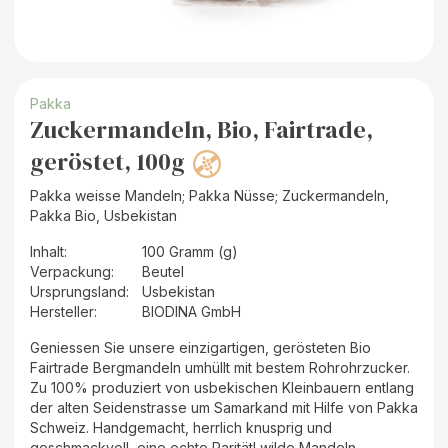
Pakka
Zuckermandeln, Bio, Fairtrade,
geröstet, 100g
Pakka weisse Mandeln; Pakka Nüsse; Zuckermandeln,
Pakka Bio, Usbekistan
Inhalt
:
100 Gramm (g)
Verpackung
:
Beutel
Ursprungsland
:
Usbekistan
Hersteller
:
BIODINA GmbH
Geniessen Sie unsere einzigartigen, gerösteten Bio
Fairtrade Bergmandeln umhüllt mit bestem Rohrohrzucker.
Zu 100% produziert von usbekischen Kleinbauern entlang
der alten Seidenstrasse um Samarkand mit Hilfe von Pakka
Schweiz. Handgemacht, herrlich knusprig und
geschmackvoll, eine echte Rarität! wilde Mandeln –