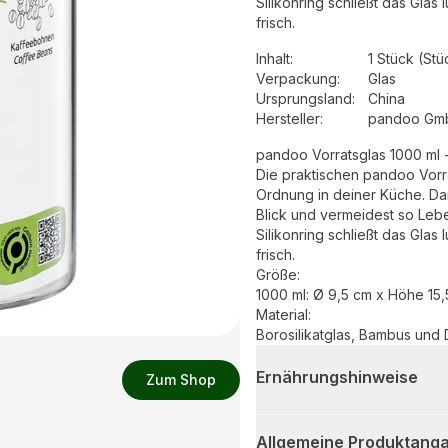
Silikonring schließt das Glas 
frisch.
Inhalt
:
1 Stück (Stü
Verpackung
:
Glas
Ursprungsland
:
China
Hersteller
:
pandoo Gm
pandoo Vorratsglas 1000 ml 
Die praktischen pandoo Vorr
Ordnung in deiner Küche. Dan
Blick und vermeidest so Leb
Silikonring schließt das Glas 
frisch.
Größe:
1000 ml: Ø 9,5 cm x Höhe 15
Material:
Borosilikatglas, Bambus und 
Ernährungshinweise
Zum Shop
Allgemeine Produktanga