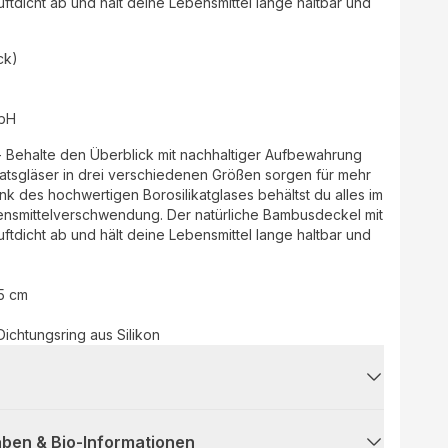
luftdicht ab und hält deine Lebensmittel lange haltbar und
ck)
bH
- Behalte den Überblick mit nachhaltiger Aufbewahrung
atsgläser in drei verschiedenen Größen sorgen für mehr
k des hochwertigen Borosilikatglases behältst du alles im
ensmittelverschwendung. Der natürliche Bambusdeckel mit
luftdicht ab und hält deine Lebensmittel lange haltbar und
,5 cm
Dichtungsring aus Silikon
ben & Bio-Informationen