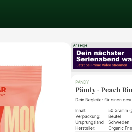
Anzeige
PÄNDY
Pändy - Peach Ri
Dein Begleiter für einen ges
Inhalt
:
50 Gramm (
Verpackung
:
Beutel
Ursprungsland
:
Schweden
Hersteller
:
Organic Fri