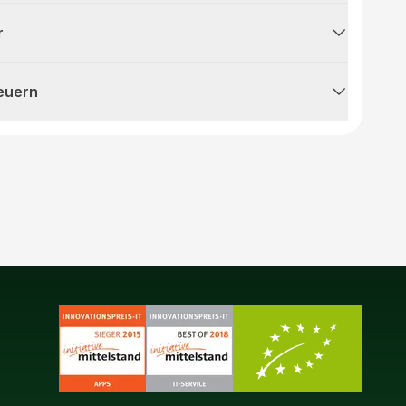
r
teuern