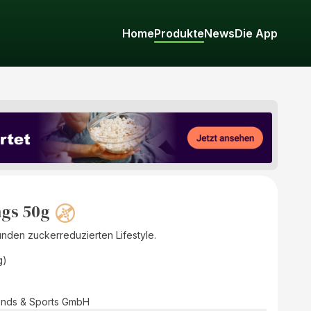
Home
Produkte
News
Die App
ngs 50g
unden zuckerreduzierten Lifestyle.
g)
ends & Sports GmbH