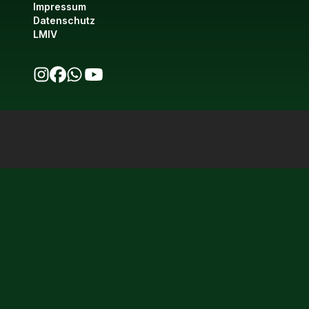
Impressum
Datenschutz
LMIV
bio123 auf Instagram
bio123 auf Facebook
bio123 WhatsApp Kanal
bio123 YouTube Kanal