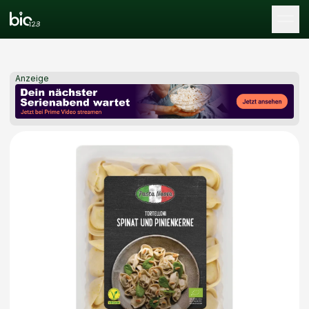
Tog
Anzeige