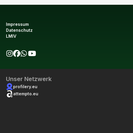
Impressum
Datenschutz
LMIV
bio123 auf Instagram
bio123 auf Facebook
bio123 WhatsApp Kanal
bio123 YouTube Kanal
Unser Netzwerk
profilery.eu
attempto.eu