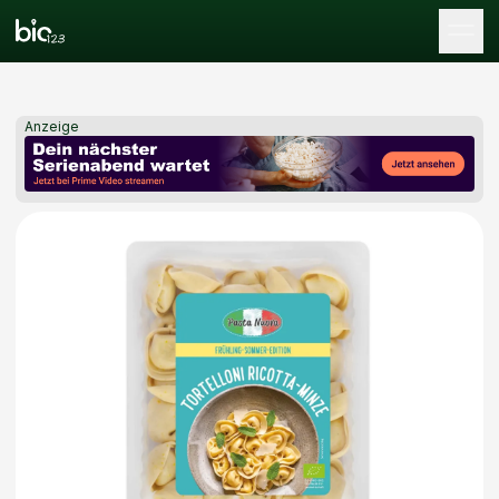
Tog
Anzeige