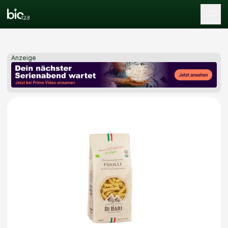
Tog
Anzeige