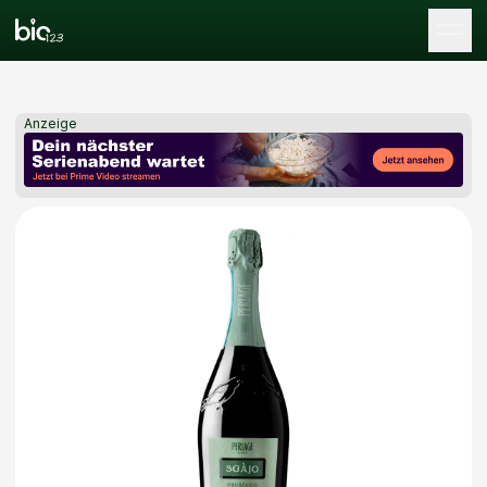
Tog
Anzeige