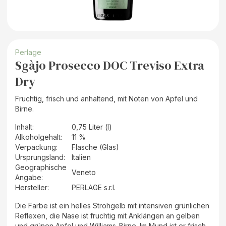
Perlage
Sgàjo Prosecco DOC Treviso Extra
Dry
Fruchtig, frisch und anhaltend, mit Noten von Apfel und
Birne.
Inhalt
:
0,75 Liter (l)
Alkoholgehalt
:
11 %
Verpackung
:
Flasche (Glas)
Ursprungsland
:
Italien
Geographische
Veneto
Angabe
:
Hersteller
:
PERLAGE s.r.l.
Die Farbe ist ein helles Strohgelb mit intensiven grünlichen
Reflexen, die Nase ist fruchtig mit Anklängen an gelben
und grünen Apfel und Williams-Birne. Im Mund ist er frisch,