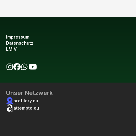
Impressum
Datenschutz
LMIV
bio123 auf Instagram
bio123 auf Facebook
bio123 WhatsApp Kanal
bio123 YouTube Kanal
Unser Netzwerk
profilery.eu
attempto.eu