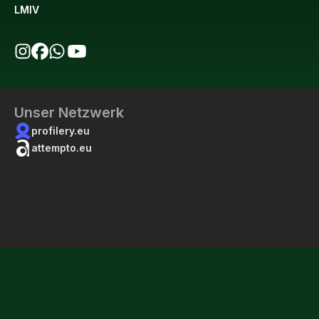
LMIV
bio123 auf Instagram
bio123 auf Facebook
bio123 WhatsApp Kanal
bio123 YouTube Kanal
Unser Netzwerk
profilery.eu
attempto.eu