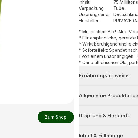
Inhalt
:
75 Milliliter 
Verpackung
:
Tube
Ursprungsland
:
Deutschlan
Hersteller
:
PRIMAVERA 
* Mit frischem Bio*-Aloe Vera
* Für empfindliche, gereizte
* Wirkt beruhigend und leich
* Soforteffekt: Spendet nach
1 von einem unabhängigen Tes
* Ohne ätherischen Öle, parf
Ernährungshinweise
Allgemeine Produktanga
Ursprung & Herkunft
Zum Shop
Inhalt & Füllmenge