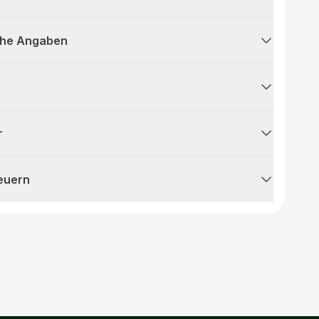
che Angaben
r
teuern