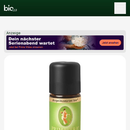
Tog
Anzeige