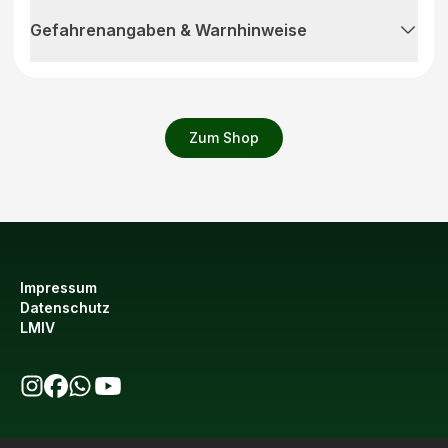
Gefahrenangaben & Warnhinweise
Zum Shop
Impressum
Datenschutz
LMIV
bio123 auf Instagram
bio123 auf Facebook
bio123 WhatsApp Kanal
bio123 YouTube Kanal