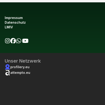
Impressum
Datenschutz
LMIV
bio123 auf Instagram
bio123 auf Facebook
bio123 WhatsApp Kanal
bio123 YouTube Kanal
Unser Netzwerk
profilery.eu
attempto.eu