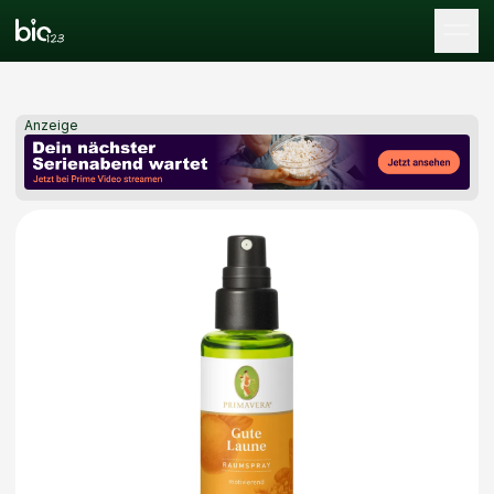
Tog
Anzeige